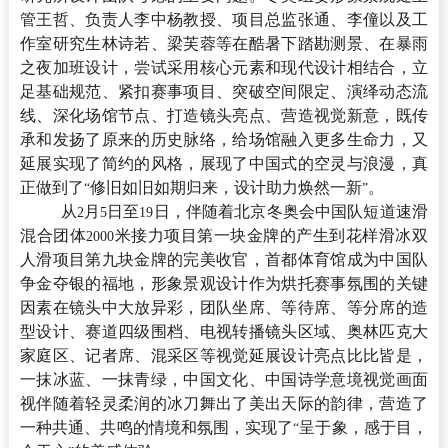
管王哲、负责人李中杨教授、项目总监张通、李僮以及工
作室研究生林诗若、梁芙蓉等在酷暑下踏勘测景、在暴雨
之夜加班设计，尝试采用核心元素和现代设计相结合，立
足基础规范、紧扣赛事项目、突破空间限定、演绎动态流
线、深化场馆节点、打造镜头亮点、营造视觉新意，既传
承和发扬了原来的历史脉络，给场馆融入更多生命力，又
延展实现了简约的风格，展现了中国式的空灵与浪漫，真
正做到了
修旧如旧如期归来，设计助力焕然一新
。
“
”
从
月
日至
日，伴随着北京冬奥会中国队短道速滑
2
5
19
混合团体
米接力项目第一块金牌的产生到花样滑冰双
2000
人滑项目第九块金牌的完美收官，首都体育馆成为中国队
争金夺银的福地，形象景观设计作为烘托赛事氛围的关键
因素在镜头中大放异彩，团队坐席、等待席、等分席的造
型设计、赛道四级围档、电视转播镜头区域、奥林匹克大
家庭区、记者席、混采区等视觉延展设计亮点比比皆是，
一抹冰蓝、一抹青绿，中国文化、中国诗学意境视觉画面
视伴随着轻灵柔润的冰刀舞出了美出天际的韵律，营造了
一种共通、共鸣的情境和氛围，实现了
呈于象，感于目，
“