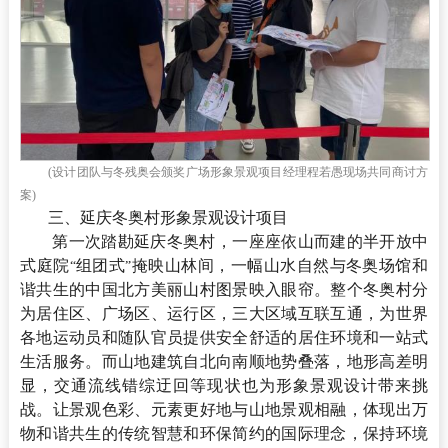
(设计团队与冬残奥会颁奖广场形象景观项目经理程若愚现场共同商讨方
案)
三、延庆冬奥村形象景观设计项目
第一次踏勘延庆冬奥村，一座座依山而建的半开放中
式庭院
组团式
掩映山林间，一幅山水自然与冬奥场馆和
“
”
谐共生的中国北方美丽山村图景映入眼帘。整个冬奥村分
为居住区、广场区、运行区，三大区域互联互通，为世界
各地运动员和随队官员提供安全舒适的居住环境和一站式
生活服务。而山地建筑自北向南顺地势叠落，地形高差明
显，交通流线错综迂回等现状也为形象景观设计带来挑
战。让景观色彩、元素更好地与山地景观相融，体现出万
物和谐共生的传统智慧和环保简约的国际理念，保持环境