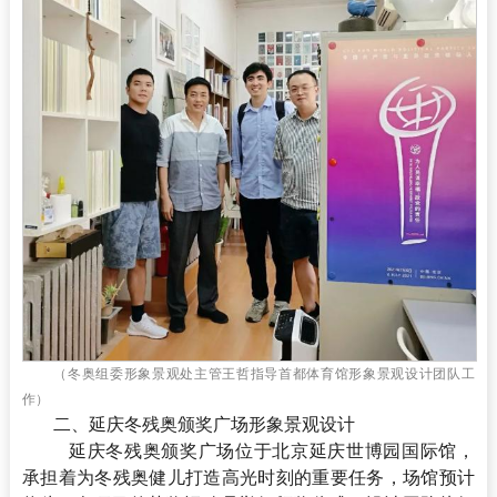
（冬奥组委形象景观处主管王哲指导首都体育馆形象景观设计团队工
作）
二、延庆冬残奥颁奖广场形象景观设计
延庆冬残奥颁奖广场位于北京延庆世博园国际馆，
承担着为冬残奥健儿打造高光时刻的重要任务，场馆预计