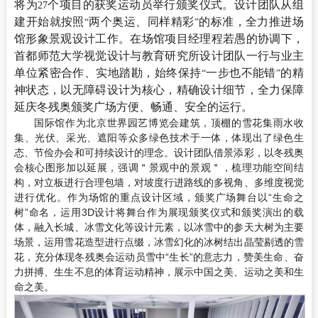
将为
个项目的获奖运动员举行颁奖仪式。设计团队从组
27
建开始就按照
两个奥运、同样精彩
的标准，全力推进场
“
”
馆形象景观设计工作。在场馆项目经理程若愚的协调下，
首都师范大学视觉设计与教育研究所设计团队一行与业主
单位紧密合作、实地踏勘，始终保持
一步也不能错
的精
“
”
神状态，以无障碍设计为核心，精确设计细节，全力保障
延庆冬残奥颁奖广场方便、畅通、安全的运行。
国际馆作为北京世界园艺博览会建筑，顶棚的雪花集雨水收
集、光伏、采光、遮阳等众多绿色技术于一体，体现出了绿色生
态、节俭办会和可持续设计的理念。设计团队借景添彩，以冬残奥
会核心图形加以延展，强调＂景观中的景观＂，梳理功能空间结
构，对立板进行合理包墙，对坡度行进路线的多视角、多维度视觉
进行优化。作为场馆的重点设计区域，颁奖广场舞台以
“
生命之
树
”
命名，运用
3D
设计将舞台作为展现颁奖仪式和颁奖演出的载
体，融入长城、冰雪文化等设计元素，以冰雪中的参天大树为主要
场景，运用雪花造型进行点缀，冰雪幻化的冰树结出晶莹剔透的雪
花，充分体现冬残奥会运动员雪中
“
生长
”
的意志力，赞美生命、奋
力拼搏、生生不息的体育运动精神，展示中国之美、运动之美和生
命之美。