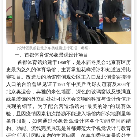
（设计团队前往北京冬奥组委进行汇报、考察）
一、首都体育馆形象景观设计项目
首都体育馆始建于
年，是本届冬奥会北京赛区历
1968
史最为悠久的体育场馆，主要承担花样滑冰和短道速滑比
赛项目。改造后的场馆南侧观众区主入口及北侧贵宾接待
入口的台阶曾经见证了
年中美乒乓球友谊赛及
年
1971
2008
北京奥运会，典雅的米色墙面、深色的玻璃窗以及缀满直
线条装饰的外立面处处可以体会文物的科技与设计价值所
展现的细节。为了配合营造场馆内
最美的冰
的观赛体
“
”
验，且因疫情因素初次踏勘不能进入场馆内部实地测量等
条件限制，如何通过形象景观设计将各个功能空间的结
构、功能、流线完美展现是首都师范大学视觉设计与教育
研究所设计团队考虑的主要问题。冬奥组委形象景观处主