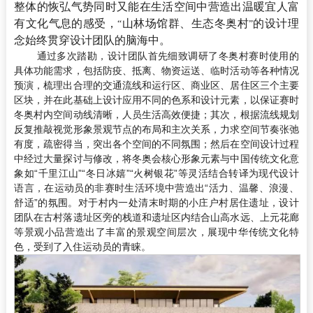
整体的恢弘气势同时又能在生活空间中营造出温暖宜人富
有文化气息的感受，
山林场馆群、生态冬奥村
的设计理
“
”
念始终贯穿设计团队的脑海中。
通过多次踏勘，设计团队首先细致调研了冬奥村赛时使用的
具体功能需求，包括防疫、抵离、物资运送、临时活动等各种情况
预演，梳理出合理的交通流线和运行区、商业区、居住区三个主要
区块，并在此基础上设计应用不同的色系和设计元素，以保证赛时
冬奥村内空间动线清晰，人员生活高效便捷；其次，根据流线规划
反复推敲视觉形象景观节点的布局和主次关系，力求空间节奏张弛
有度，疏密得当，突出各个空间的不同氛围；然后在空间设计过程
中经过大量探讨与修改，将冬奥会核心形象元素与中国传统文化意
象如
“
千里江山
”“
冬日冰嬉
”“
火树银花
”
等灵活结合转译为现代设计
语言，在运动员的非赛时生活环境中营造出
“
活力、温馨、浪漫、
舒适
”
的氛围。对于村内一处清末时期的小庄户村居住遗址，设计
团队在古村落遗址区旁的栈道和遗址区内结合山高水远、上元花廊
等景观小品营造出了丰富的景观空间层次，展现中华传统文化特
色，受到了入住运动员的青睐。