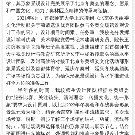
馆，其形象景观设计完美展示了北京冬奥会的理念、愿景
和中国文化，助力了奥林匹克精神的传承与弘扬。
2021年
月，首都师范大学正式接到《北京冬奥组委
6
文化活动部关于商请选派优秀团队参与冬奥会场馆景观设
计工作的函》。设计项目时间紧、任务重，我校充分发挥
设计学科优势，美术学院党委书记常建勇研究员、院长王
海滨教授等院领导班子高度重视，迅速组建了以首都师范
大学视觉设计与教育研究所所长李中杨教授牵头的高水平
设计团队，及时高效的对接了北京冬奥组委文化活动部形
象景观处以及首都体育馆、延庆冬奥村、延庆冬残奥颁奖
广场等场馆负责团队，为确保形象景观设计高水平推进做
好全方位的准备工作。
半年多的时间，我校师生设计团队根据冬奥组委
的
服务比赛、关注镜头、清晰理念、传播文化、统一形
“
象
要求为设计原则，以北京
年冬奥会和冬残奥会形象
”
2022
景观元素为核心，结合场馆空间条件和流线需求，多次现
场考察、踏勘，初步了解三个场馆的结构、功能、流线等
特点，通过观测和选择最佳的形象景观与展示节点，结合
平面图进行实地标对，强调规划和推演形象景观设计方案