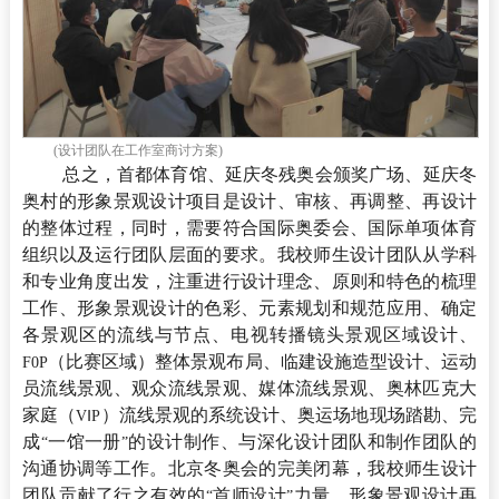
(设计团队在工作室商讨方案)
总之，首都体育馆、延庆冬残奥会颁奖广场、延庆冬
奥村的形象景观设计项目是设计、审核、再调整、再设计
的整体过程，同时，需要符合国际奥委会、国际单项体育
组织以及运行团队层面的要求。我校师生设计团队从学科
和专业角度出发，注重进行设计理念、原则和特色的梳理
工作、形象景观设计的色彩、元素规划和规范应用、确定
各景观区的流线与节点、电视转播镜头景观区域设计、
（比赛区域）整体景观布局、临建设施造型设计、运动
F0P
员流线景观、观众流线景观、媒体流线景观、奥林匹克大
家庭（
）流线景观的系统设计、奥运场地现场踏勘、完
VⅠP
成
一馆一册
的设计制作、与深化设计团队和制作团队的
“
”
沟通协调等工作。北京冬奥会的完美闭幕，我校师生设计
团队贡献了行之有效的
首师设计
力量，形象景观设计再
“
”